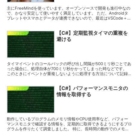
主にFreeMindを使っています。オープンソースで開発も進行中なの
で、かなり安定して使いやすく満足しています。 ただ、Androidタ
ブレットやスマホとデータが連携できないので、最近はVSCode＋
PlantUMLで描いています。
【C#】定期監視タイマの重複を
プログラミング
避ける
タイマイベントのコールバックの呼び出し間隔が500ミリ秒ごとであ
った場合に、処理自体が700ミリ秒かかってしまった時などです。
このときにイベントが重複しないように処理する方法について記録し
ておきました。
【C#】パフォーマンスモニタの
プログラミング
情報を取得する
動作しているプログラムのメモリ情報やCPU使用率など、パフォー
マンスモニタで確認する情報を、定期的に取得できるようにするプロ
グラムを作りたくて調査しました。 特に、長時間の動作でのメモリ
リーク状態を監視するにはLOGなどに情報を残しておきたい。しか
し、現在の動作しているプログラムは修正したくないときに役に立つ