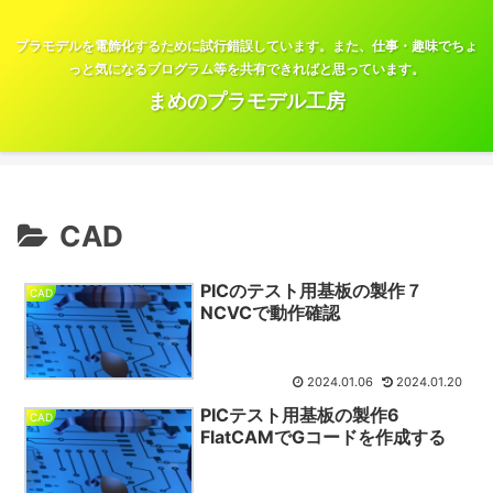
プラモデルを電飾化するために試行錯誤しています。また、仕事・趣味でちょ
っと気になるプログラム等を共有できればと思っています。
まめのプラモデル工房
CAD
PICのテスト用基板の製作７
CAD
NCVCで動作確認
2024.01.06
2024.01.20
PICテスト用基板の製作6
CAD
FlatCAMでGコードを作成する